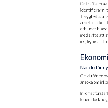
får träffa en a
identifierar ni
Trygghetsstifte
arbetsmarknaden
erbjuder bland 
med syfte att 
möjlighet till 
Ekonomi
När du får n
Om du får en ny
ansöka om inko
Inkomstförstär
löner, dock hög