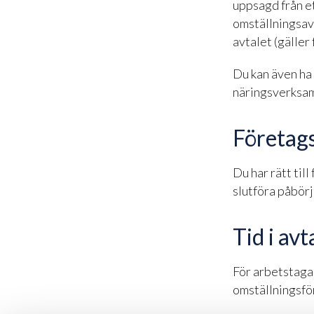
uppsagd från et
omställningsavt
avtalet (gäller
Du kan även ha 
näringsverksam
Företag
Du har rätt til
slutföra påbör
Tid i avt
För arbetstagar
omställningsfö