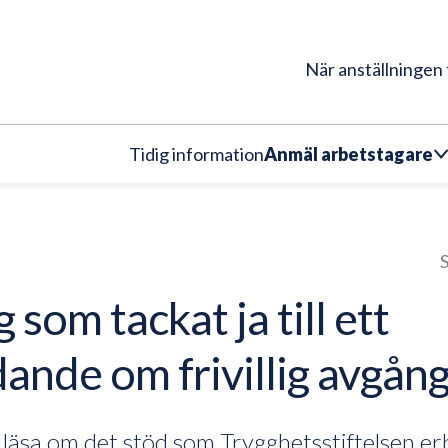
När anställningen 
Tidig information
Anmäl arbetstagare
S
g som tackat ja till ett
ande om frivillig avgån
läsa om det stöd som Trygghetsstiftelsen er