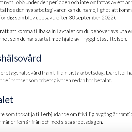
t nytt jobb under den perioden och inte omfattas av ett an
al hos den nya arbetsgivaren kan du ha möjlighet att komma 
 för dig som blev uppsagd efter 30 september 2022).
rätt att komma tillbaka in i avtalet om du behöver avsluta 
het som du har startat med hjälp av Trygghetsstiftelsen.
shälsovård
l företagshälsovård fram till din sista arbetsdag. Därefter ha
jade insatser som arbetsgivaren redan har betalat.
alet
e som tackat ja till erbjudande om frivillig avgång är ramti
rmåner fem år från och med sista arbetsdagen.