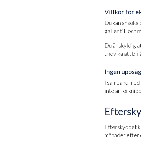
Villkor för 
Du kan ansöka o
gäller till och
Du är skyldig 
undvika att bli
Ingen uppsäg
I samband med 
inte är förkni
Eftersk
Efterskyddet ka
månader efter d