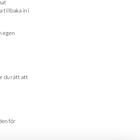
nat
tillbaka in i
en egen
r du rätt att
den för