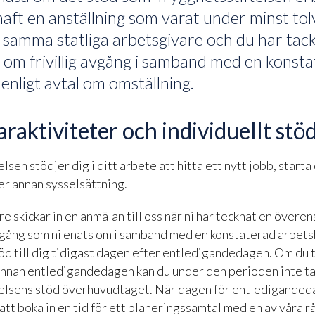
aft en anställning som varat under minst to
 samma statliga arbetsgivare och du har tackat
om frivillig avgång i samband med en konst
 enligt avtal om omställning.
raktiviteter och individuellt stö
lsen stödjer dig i ditt arbete att hitta ett nytt jobb, start
er annan sysselsättning.
e skickar in en anmälan till oss när ni har tecknat en öve
avgång som ni enats om i samband med en konstaterad arbetsb
öd till dig tidigast dagen efter entledigandedagen. Om du t
innan entledigandedagen kan du under den perioden inte ta
elsens stöd överhuvudtaget. När dagen för entledigande
 att boka in en tid för ett planeringssamtal med en av våra 