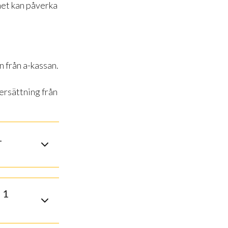
het kan påverka
 från a-kassan.
 ersättning från
1
 1