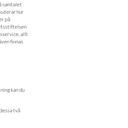
å samtalet
skuterar hur
er på
etsstiftelsen
service, allt
även finnas
lning kan du
dessa två