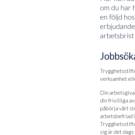
om du har h
en följd hos
erbjudande 
arbetsbrist
Jobbsöka
Trygghetsstifte
verksamhet ell
Din arbetsgivar
din frivilliga 
påbörja vårt st
arbetsbefriad 
Trygghetsstift
sig är det dags