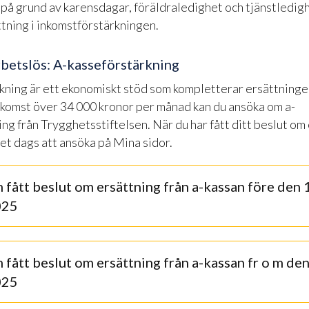
på grund av karensdagar, föräldraledighet och tjänstledig
ättning i inkomstförstärkningen.
rbetslös: A-kasseförstärkning
kning är ett ekonomiskt stöd som kompletterar ersättningen
nkomst över 34 000 kronor per månad kan du ansöka om a-
ng från Trygghetsstiftelsen. När du har fått ditt beslut om
det dags att ansöka på Mina sidor.
 fått beslut om ersättning från a-kassan före den 
025
 fått beslut om ersättning från a-kassan fr o m den
025