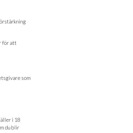
förstärkning
 för att
etsgivare som
äller i 18
m du blir