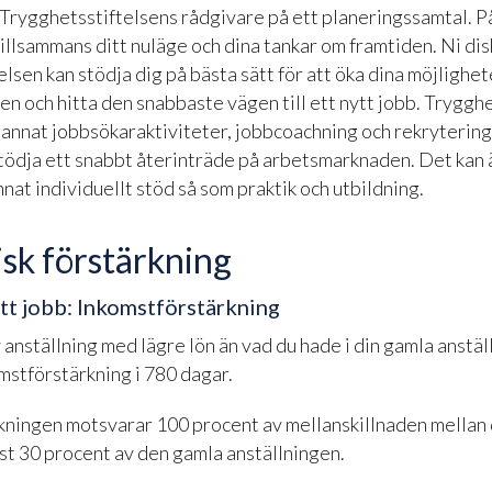
v Trygghetsstiftelsens rådgivare på ett planeringssamtal. P
 tillsammans ditt nuläge och dina tankar om framtiden. Ni di
lsen kan stödja dig på bästa sätt för att öka dina möjlighet
 och hitta den snabbaste vägen till ett nytt jobb. Tryggh
annat jobbsökaraktiviteter, jobbcoachning och rekryterings
stödja ett snabbt återinträde på arbetsmarknaden. Det kan 
annat individuellt stöd så som praktik och utbildning.
sk förstärkning
ytt jobb: Inkomstförstärkning
 anställning med lägre lön än vad du hade i din gamla anstäl
mstförstärkning i 780 dagar.
kningen motsvarar 100 procent av mellanskillnaden mellan 
st 30 procent av den gamla anställningen.