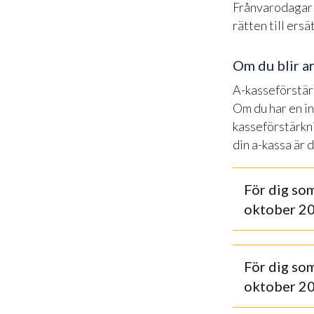
Frånvarodagar 
rätten till ers
Om du blir a
A-kasseförstär
Om du har en i
kasseförstärkni
din a-kassa är 
För dig som
oktober 2
För dig som
oktober 2