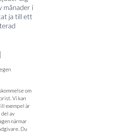
lv månader i
 ja till ett
aterad
d
a egen
renskommelse om
rist. Vi kan
ill exempel är
 del av
dagen närmar
rådgivare. Du