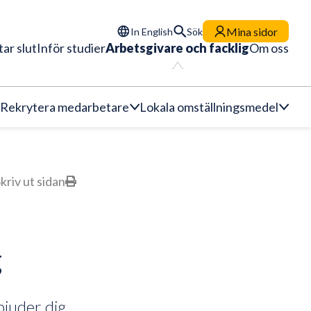
Mina sidor
In English
Sök
tar slut
Inför studier
Arbetsgivare och facklig
Om oss
Rekrytera medarbetare
Lokala omställningsmedel
kriv ut sidan
g
bjuder dig