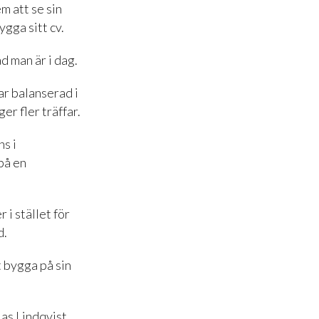
m att se sin
ygga sitt cv.
ad man är i dag.
ar balanserad i
er fler träffar.
ns i
på en
 i stället för
d.
t bygga på sin
as Lindqvist.