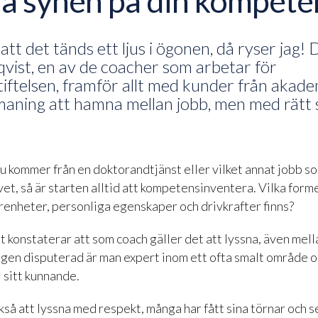
a synen på din kompete
att det tänds ett ljus i ögonen, då ryser jag!
qvist, en av de coacher som arbetar för
iftelsen, framför allt med kunder från akade
tmaning att hamna mellan jobb, men med rätt 
 kommer från en doktorandtjänst eller vilket annat jobb som
ivet, så är starten alltid att kompetensinventera. Vilka form
farenheter, personliga egenskaper och drivkrafter finns?
t konstaterar att som coach gäller det att lyssna, även mell
igen disputerad är man expert inom ett ofta smalt område o
i sitt kunnande.
kså att lyssna med respekt, många har fått sina törnar och s