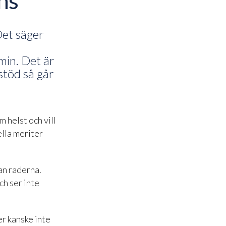
ns
 Det säger
min. Det är
stöd så går
 helst och vill
ella meriter
an raderna.
ch ser inte
er kanske inte