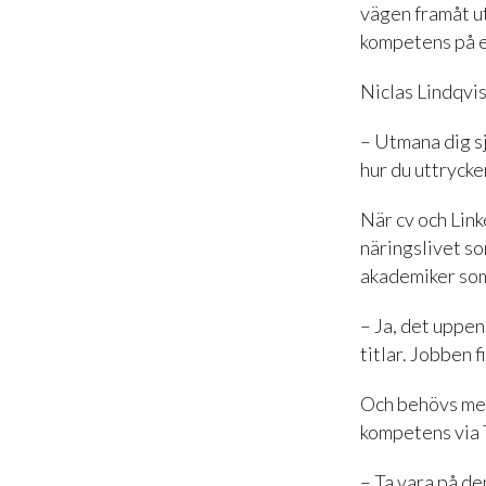
vägen framåt ut
kompetens på et
Niclas Lindqvist
– Utmana dig sj
hur du uttrycke
När cv och Linke
näringslivet so
akademiker som,
– Ja, det uppen
titlar. Jobben f
Och behövs mer 
kompetens via 
– Ta vara på de