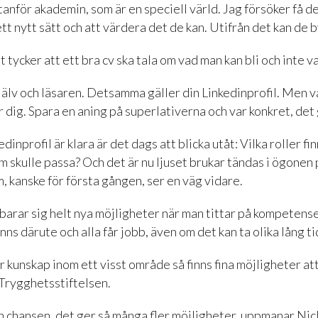
anför akademin, som är en speciell värld. Jag försöker få de
t nytt sätt och att värdera det de kan. Utifrån det kan de b
 tycker att ett bra cv ska tala om vad man kan bli och inte v
älv och läsaren. Detsamma gäller din Linkedinprofil. Men v
r dig. Spara en aning på superlativerna och var konkret, det g
dinprofil är klara är det dags att blicka utåt: Vilka roller fin
m skulle passa? Och det är nu ljuset brukar tändas i ögonen 
 kanske för första gången, ser en väg vidare.
barar sig helt nya möjligheter när man tittar på kompetenser
inns därute och alla får jobb, även om det kan ta olika lång ti
kunskap inom ett visst område så finns fina möjligheter at
Trygghetsstiftelsen.
n chansen, det ger så många fler möjligheter, uppmanar Nicl