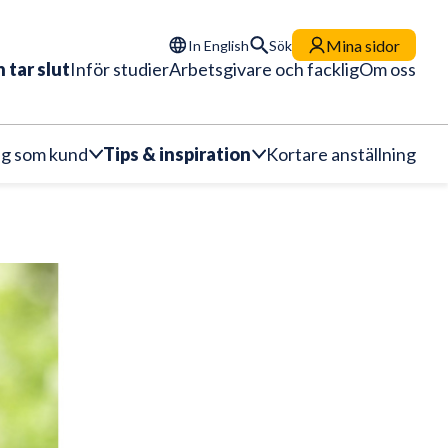
Mina sidor
In English
Sök
 tar slut
Inför studier
Arbetsgivare och facklig
Om oss
dig som kund
Tips & inspiration
Kortare anställning