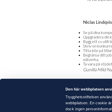
Niclas Lindqvist
Se på dina kompe
Uppgradera din ku
Bygg ett cv utifrå
Skriv en konkurre
Titta inte på titl
Begränsa ditt jobb
nätverka.
Ta vara på stöde
Gunilla Mild Ny
Den här webbplatsen anv
Trygghetsstiftelsen använd
webbplatsen. En cookie är e
Inför studier
För arbet
dock ingen personinformatio