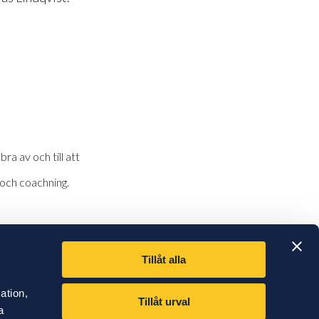
bra av och till att
 och coachning.
Tillåt alla
ation,
Kontakt
Tillåt urval
a