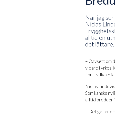
Bredd
När jag ser 
Niclas Lind
Trygghetsst
alltid en u
det lättare.
– Oavsett om du
vidare i yrkesl
finns, vilka er
Niclas Lindqvis
Som kanske nyl
alltid bredden 
– Det gäller oc