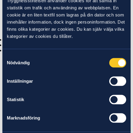
Trygghetsstiftelsen använder cookies för att samla in
till, omställningsstudiestöd från CSN
kan du få
statistik om trafik och användning av webbplatsen. En
förlängt studiestöd direkt i 1–4 terminer.
cookie är en liten textfil som lagras på din dator och som
innehåller information, dock ingen personinformation. Det
Hur mycket du kan få i förlängt studiestöd beror på:
finns olika kategorier av cookies. Du kan själv välja vilka
kategorier av cookies du tillåter.
din senaste månadslön
din studietakt
hur många veckor du studerar
Ersättningen beräknas som om du har studiemedel
Samtyckesval
Nödvändig
från CSN (bidrag och grundlån) – även om du inte tar ut
det. Vi ersätter mellanskillnaden upp till 70 (termin 1-
2) eller 50 procent (termin 3-4) av din tidigare lön. Du
Inställningar
kan aldrig få mer ersättning än gränsen för CSN:s
fribelopp.
Statistik
Hur ansöker jag om förlängt
Marknadsföring
studiestöd?