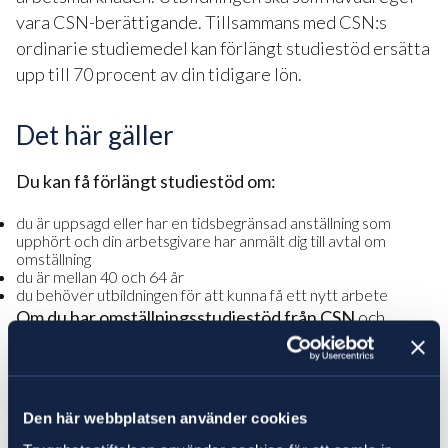
vara CSN-berättigande. Tillsammans med CSN:s
ordinarie studiemedel kan förlängt studiestöd ersätta
upp till 70 procent av din tidigare lön.
Det här gäller
Du kan få förlängt studiestöd om:
du är uppsagd eller har en tidsbegränsad anställning som
upphört och din arbetsgivare har anmält dig till avtal om
omställning
du är mellan 40 och 64 år
du behöver utbildningen för att kunna få ett nytt arbete
Om du har omställningsstudiestöd från CSN
och
kompletterande studiestöd från oss behöver dessa
vara förbrukade. Därefter kan du få
förlängt
studiestöd i 1–2 terminer.
Den här webbplatsen använder cookies
Har du fått
avslag på ansökan om, eller inte haft rätt