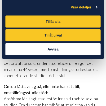
För att ansöka om förlängt studiestöd behöver du
Visa detaljer
kontakta din rådgivare som hjälper dig och bedömer
om stödet kan vara aktuellt för dig.
Tillåt alla
Om du kommer att få/redan får
omställningsstudiestöd från CSN:
Tillåt urval
Ansök om förlängt studiestöd innan du påbörjar dina
studier. Då kan vi bedöma om du har möjlighet att få
Avvisa
både kompletterande studiestöd och förlängt
studiestöd. Om du redan har påbörjat studierna går
det bra att ansöka under studietiden, men gör det
innan dina 44 veckor med omställningsstudiestöd och
kompletterande studiestöd är slut.
Om du fått avslag på, eller inte har rätt till,
omställningsstudiestöd:
Ansök om förlängt studiestöd innan du påbörjar dina
studier. Om du redan har påbörjat studierna kan du