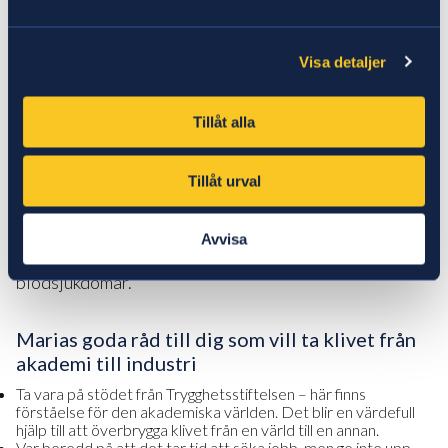
Hösten 2020 lossnade det en aning. Hon sökte drygt
40 tjänster, kom på några intervjuer och efter jul fick
hon ett positivt besked. Det resulterade i en
Visa detaljer
provanställning som Medical Copywriter, som nu har
gått över i en fast tjänst.
Tillåt alla
– Att jag till slut fick det jobbet är till stor del tack
vare de kurser och den coachning jag fick via
Tillåt urval
Trygghetsstiftelsen. Det känns väldigt bra, min nya
roll är en utmaning att växa i, säger Maria Dahl, som
Avvisa
tidigare forskade om genterapi för att bota
blodsjukdomar.
Marias goda råd till dig som vill ta klivet från
akademi till industri
Ta vara på stödet från Trygghetsstiftelsen – här finns
förståelse för den akademiska världen. Det blir en värdefull
hjälp till att överbrygga klivet från en värld till en annan.
Var beredd på att det tar tid att söka jobb, men ge inte upp.