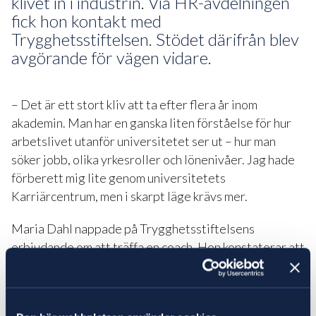
klivet in i industrin. Via HR-avdelningen
fick hon kontakt med
Trygghetsstiftelsen. Stödet därifrån blev
avgörande för vägen vidare.
– Det är ett stort kliv att ta efter flera år inom
akademin. Man har en ganska liten förståelse för hur
arbetslivet utanför universitetet ser ut – hur man
söker jobb, olika yrkesroller och lönenivåer. Jag hade
förberett mig lite genom universitetets
Karriärcentrum, men i skarpt läge krävs mer.
Maria Dahl nappade på Trygghetsstiftelsens
erbjudande om att träffa en coach. Hon konstaterar att
det gav värdefull hjälp med att förstå var hennes
kompetens kunde passa in. Med sin coach diskuterade
hon olika tjänster och vad de innebär, hon fick också