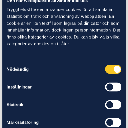
Den här webbplatsen använder cookies
tips om att använda Linkedin på bästa sätt i
jobbsökarprocessen och att skriva ett
Trygghetsstiftelsen använder cookies för att samla in
industrianpassat cv.
statistik om trafik och användning av webbplatsen. En
cookie är en liten textfil som lagras på din dator och som
– Det finns ett kommunikativt glapp mellan akademins
innehåller information, dock ingen personinformation. Det
språk och det språk som rekryterare använder, men
finns olika kategorier av cookies. Du kan själv välja vilka
kategorier av cookies du tillåter.
det fick jag hjälp att överbrygga.
Just när hon var redo att börja söka jobb så kom
Samtyckesval
pandemin och starten var trög. Men då passade hon på
Nödvändig
att bygga på sin kompetens.
– Jag gick olika kurser som fanns tillgängliga i
Inställningar
Trygghetsstiftelsens utbud, bland annat i medical
marketing. Jag fick också en utbildning på
Statistik
Läkemedelsakademin bekostad av
Trygghetsstiftelsen vilket var väldigt användbart.
Marknadsföring