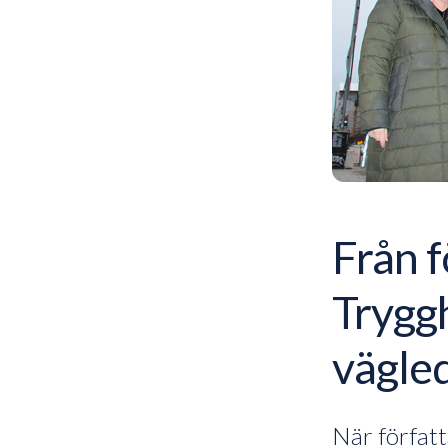
Från f
Tryggh
vägle
När författ