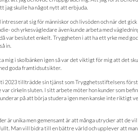
tt jag skulle ha något nytt att erbjuda.
 intresserat sig för människor och livsöden och när det gick
udie- och yrkesvägledare även kunde arbeta med väglednin
 då var beslutet enkelt. Tryggheten i att ha ett yrke med god
så in.
ta mig i skolbänken igen så var det viktigt för mig att det sk
med goda framtidsutsikter.
ti 2023 tillträdde sin tjänst som Trygghetsstiftelsens först
var cirkeln sluten. I sitt arbete möter hon kunder som befin
funderar på att börja studera igen men kanske inte riktigt ve
der är unika men gemensamt är att många utrycker att de vi
llt. Man vill bidra till en bättre värld och upplever att ma