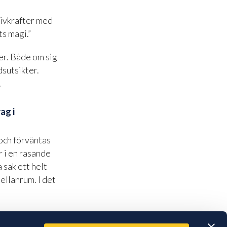
rivkrafter med
s magi.”
ter. Både om sig
dsutsikter.
.
ag i
 och förväntas
r i en rasande
 sak ett helt
ellanrum. I det