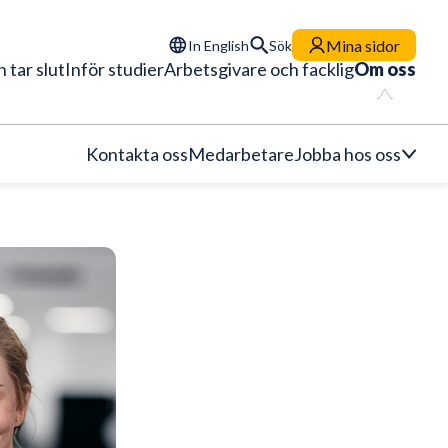
Mina sidor
In English
Sök
 tar slut
Inför studier
Arbetsgivare och facklig
Om oss
Kontakta oss
Medarbetare
Jobba hos oss