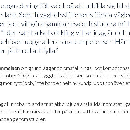
pgradering föll valet på att utbilda sig till s
edare. Som Trygghetsstiftelsens första vägl
r som vill göra samma resa och studera mitt
 ”I den samhällsutveckling vi har idag är det n
behöver uppgradera sina kompetenser. Här 
n jätteroll att fylla.”
ommelsen
om grundläggande omställnings- och kompetens
i oktober 2022 fick Trygghetsstiftelsen, som hjälper och stöt
g mot nytt jobb, inte bara en helt ny kundgrupp utan även e
et innebär bland annat att erbjuda anställda inom statlig
om de vill karriärväxla eller på annat sätt öka sin kompeten
naden genom studier.