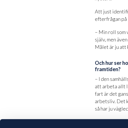
Att just identi
efterfrågan på
– Min roll som 
själv, men även
Målet är ju att
Och hur ser ho
framtiden?
– I den samhäll
att arbeta allt
fart är det gan
arbetsliv. Det
så har ju vägle
Läs mer om vå