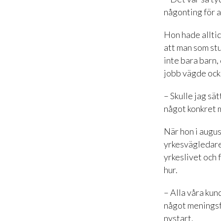
någonting för a
Hon hade alltid
att man som st
inte bara barn,
jobb vägde ock
– Skulle jag sät
något konkret 
När hon i augus
yrkesvägledare 
yrkeslivet och 
hur.
– Alla våra kun
något meningsfu
nystart.