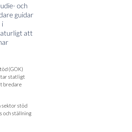
tudie- och
edare guidar
 i
aturligt att
har
stöd (GOK)
tar statligt
tt bredare
a sektor stöd
s och ställning