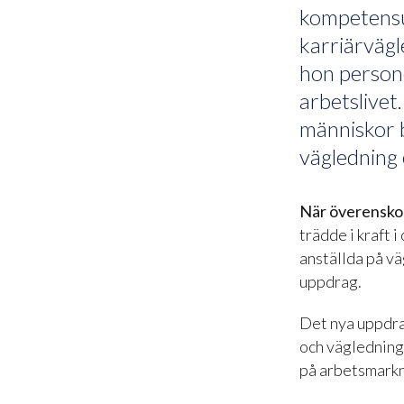
kompetensup
karriärvägl
hon persone
arbetslivet.
människor 
vägledning e
När överensk
trädde i kraft 
anställda på vä
uppdrag.
Det nya uppdrag
och vägledning 
på arbetsmark