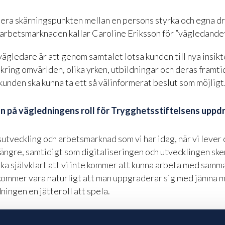
fiera skärningspunkten mellan en persons styrka och egna d
 arbetsmarknaden kallar Caroline Eriksson för ”vägledandet
vägledare är att genom samtalet lotsa kunden till nya insik
 kring omvärlden, olika yrken, utbildningar och deras framti
 kunden ska kunna ta ett så välinformerat beslut som möjligt
n på vägledningens roll för Trygghetsstiftelsens uppdr
sutveckling och arbetsmarknad som vi har idag, när vi lever
 längre, samtidigt som digitaliseringen och utvecklingen ske
ska självklart att vi inte kommer att kunna arbeta med samma
 kommer vara naturligt att man uppgraderar sig med jämna m
dningen en jätteroll att spela.
r
a stöd
för dig som vill studera