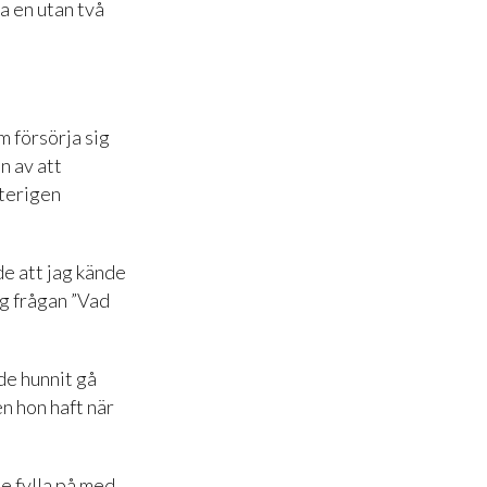
a en utan två
m försörja sig
n av att
återigen
de att jag kände
ig frågan ”Vad
ade hunnit gå
n hon haft när
e fylla på med