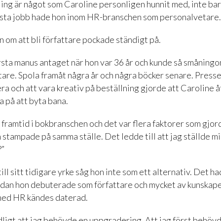
ling är något som Caroline personligen hunnit med, inte bar
örsta jobb hade hon inom HR-branschen som personalvetare.
om att bli författare pockade ständigt på.
örsta manus antaget när hon var 36 år och kunde så småningo
tare. Spola framåt några år och några böcker senare. Presse
ra och att vara kreativ på beställning gjorde att Caroline 
 på att byta bana.
 framtid i bokbranschen och det var flera faktorer som gjor
h stampade på samma ställe. Det ledde till att jag ställde m
?”
till sitt tidigare yrke såg hon inte som ett alternativ. Det h
sedan hon debuterade som författare och mycket av kunskape
med HR kändes daterad.
dligt att jag behövde en uppgradering. Att jag först behövd