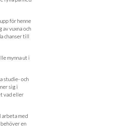
 upp för henne
g av vuxna och
a chanser till
ulle mynna ut i
a studie- och
ner sig i
t vad eller
ll arbeta med
n behöver en